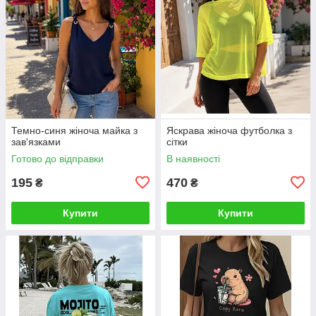
Темно-синя жіноча майка з
Яскрава жіноча футболка з
зав'язками
сітки
Готово до відправки
В наявності
195
470
₴
₴
Купити
Купити