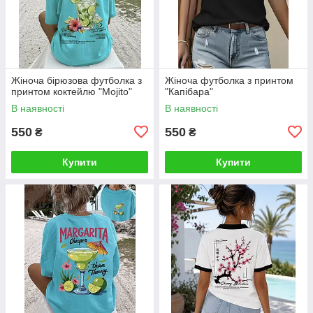
Жіноча бірюзова футболка з
Жіноча футболка з принтом
принтом коктейлю "Mojito"
"Капібара"
В наявності
В наявності
550
550
₴
₴
Купити
Купити