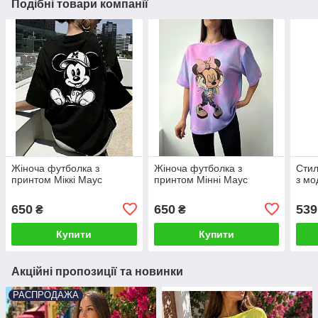
Подібні товари компанії
Жіноча футболка з
Жіноча футболка з
Стил
принтом Міккі Маус
принтом Мінні Маус
з мо
650
650
539
₴
₴
Купити
Купити
Акційні пропозиції та новинки
РАСПРОДАЖА