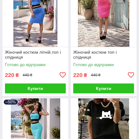
Жіночий костюм літній,топ і
Жіночий костюм топ і
спідниця
спідниця
Готово до відправки
Готово до відправки
220
220
₴
₴
440 ₴
440 ₴
Купити
Купити
–50%