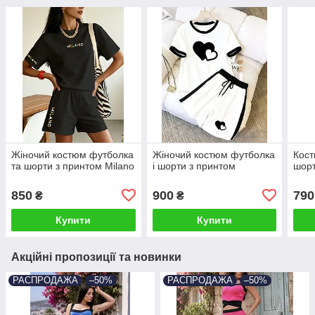
Жіночий костюм футболка
Жіночий костюм футболка
Кост
та шорти з принтом Milano
і шорти з принтом
шорт
850
900
790
₴
₴
Купити
Купити
Акційні пропозиції та новинки
РАСПРОДАЖА
–50%
РАСПРОДАЖА
–50%