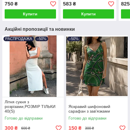
750
583
825
₴
₴
Купити
Купити
Акційні пропозиції та новинки
РАСПРОДАЖА
–50%
–50%
Літня сукня з
розрізами,РОЗМІР ТІЛЬКИ
Яскравий шифоновий
40(S)
сарафан з зав'язками
Готово до відправки
Готово до відправки
300
150
₴
₴
600 ₴
300 ₴