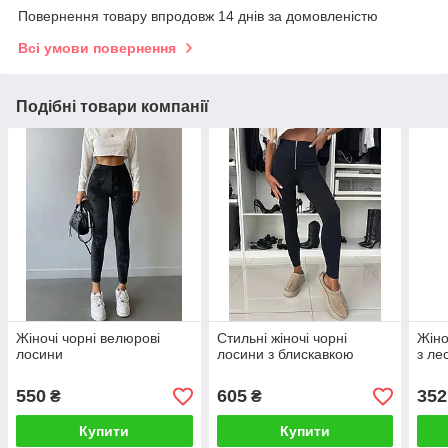
Повернення товару впродовж 14 днів за домовленістю
Всі умови повернення
Подібні товари компанії
Жіночі чорні велюрові
Стильні жіночі чорні
Жіно
лосини
лосини з блискавкою
з ле
550
605
352
₴
₴
Купити
Купити