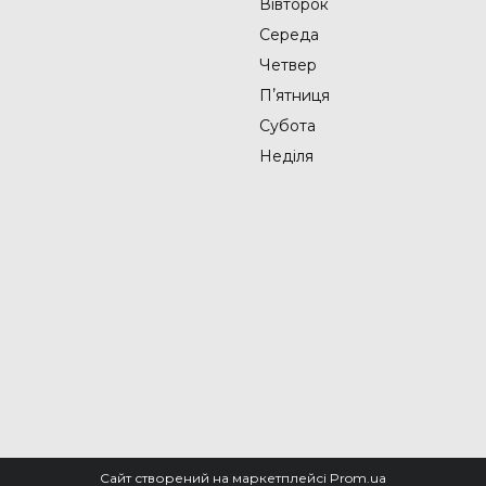
Вівторок
Середа
Четвер
Пʼятниця
Субота
Неділя
Сайт створений на маркетплейсі
Prom.ua