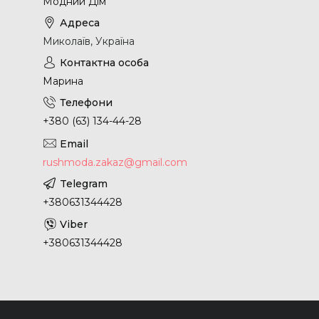
Модний Дім
Миколаїв, Україна
Марина
+380 (63) 134-44-28
rushmoda.zakaz@gmail.com
+380631344428
+380631344428