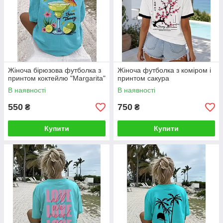
Жіноча бірюзова футболка з
Жіноча футболка з коміром і
принтом коктейлю "Margarita"
принтом сакура
В наявності
В наявності
550
750
₴
₴
Купити
Купити