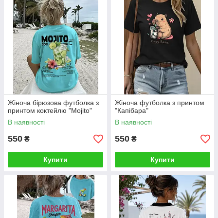
Жіноча бірюзова футболка з
Жіноча футболка з принтом
принтом коктейлю "Mojito"
"Капібара"
В наявності
В наявності
550
550
₴
₴
Купити
Купити