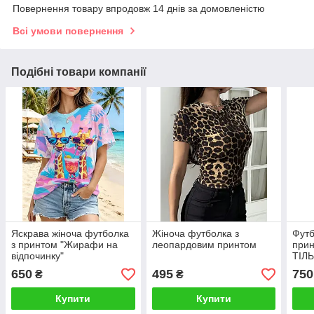
Повернення товару впродовж 14 днів за домовленістю
Всі умови повернення
Подібні товари компанії
Яскрава жіноча футболка
Жіноча футболка з
Футб
з принтом "Жирафи на
леопардовим принтом
прин
відпочинку"
ТІЛЬ
650
495
750
₴
₴
Купити
Купити