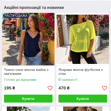
Акційні пропозиції та новинки
РАСПРОДАЖА
Темно-синя жіноча майка з
Яскрава жіноча футболка з
зав'язками
сітки
Готово до відправки
В наявності
195
470
₴
₴
Купити
Купити