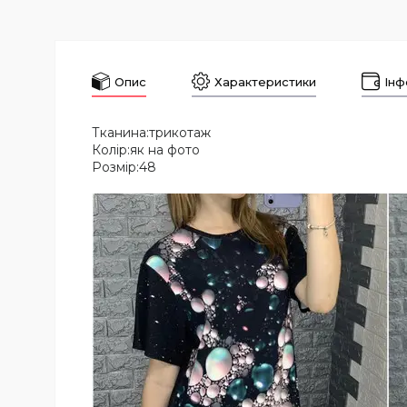
Опис
Характеристики
Інф
Тканина:трикотаж
Колір:як на фото
Розмір:48