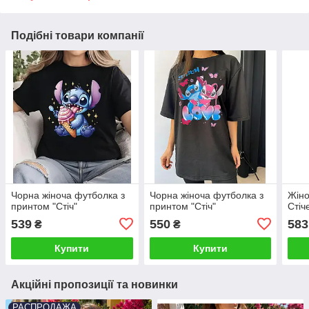
Подібні товари компанії
Чорна жіноча футболка з
Чорна жіноча футболка з
Жіно
принтом "Стіч"
принтом "Стіч"
Стіч
539
550
583
₴
₴
Купити
Купити
Акційні пропозиції та новинки
РАСПРОДАЖА