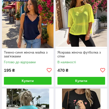
Темно-синя жіноча майка з
Яскрава жіноча футболка з
зав'язками
сітки
Готово до відправки
В наявності
195
470
₴
₴
Купити
Купити