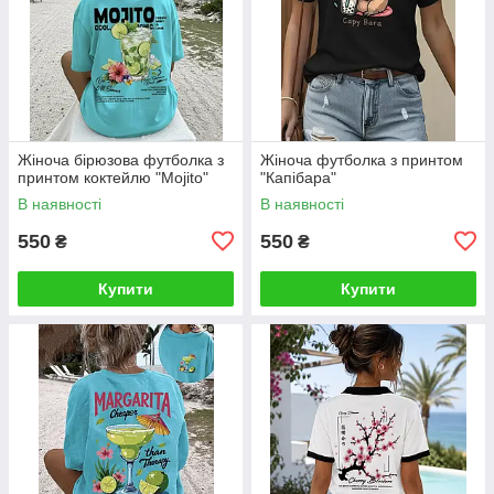
Жіноча бірюзова футболка з
Жіноча футболка з принтом
принтом коктейлю "Mojito"
"Капібара"
В наявності
В наявності
550
550
₴
₴
Купити
Купити