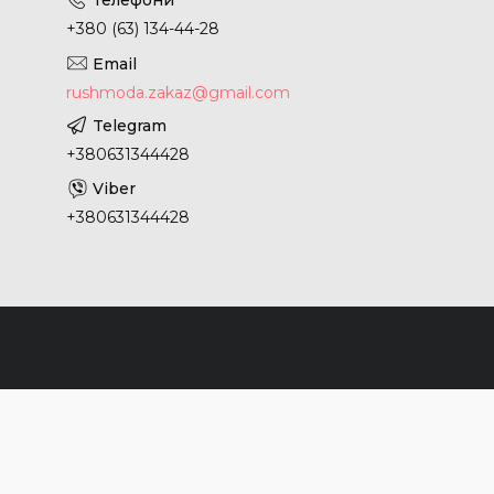
+380 (63) 134-44-28
rushmoda.zakaz@gmail.com
+380631344428
+380631344428