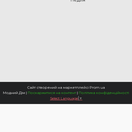
Неділя
Сайт створений на маркетплейсі
Prom.ua
Модний Дім |
Поскаржитися на контент
|
Політика конфіденційності
Select Language
▼