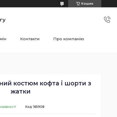
Кошик
гу
мін
Контакти
Про компанію
ний костюм кофта і шорти з
жатки
 наявності
Код:
165908