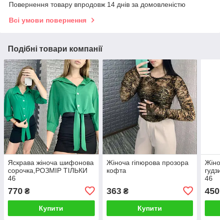
Повернення товару впродовж 14 днів за домовленістю
Всі умови повернення
Подібні товари компанії
Яскрава жіноча шифонова
Жіноча гіпюрова прозора
Жіно
сорочка,РОЗМІР ТІЛЬКИ
кофта
гудз
46
46
770
363
450
₴
₴
Купити
Купити