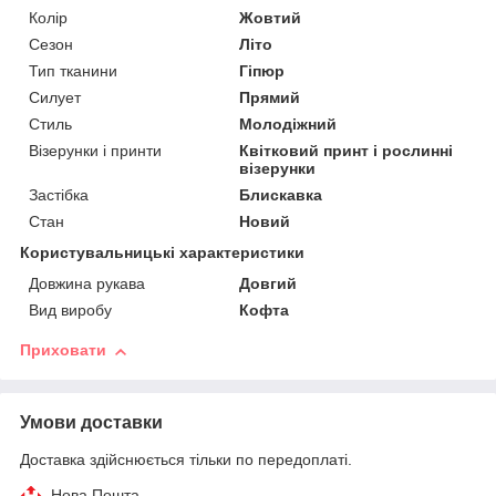
Колір
Жовтий
Сезон
Літо
Тип тканини
Гіпюр
Силует
Прямий
Стиль
Молодіжний
Візерунки і принти
Квітковий принт і рослинні
візерунки
Застібка
Блискавка
Стан
Новий
Користувальницькі характеристики
Довжина рукава
Довгий
Вид виробу
Кофта
Приховати
Умови доставки
Доставка здійснюється тільки по передоплаті.
Нова Пошта