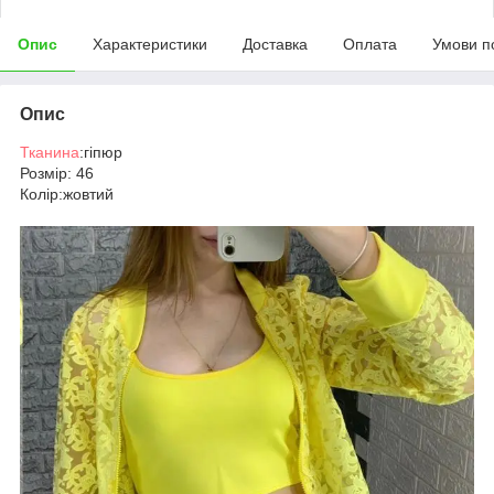
Опис
Характеристики
Доставка
Оплата
Умови п
Опис
Тканина
:гіпюр
Розмір: 46
Колір:жовтий