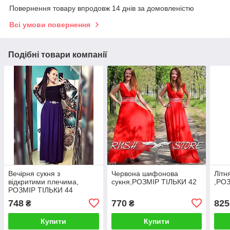
Повернення товару впродовж 14 днів за домовленістю
Всі умови повернення
Подібні товари компанії
Вечірня сукня з
Червона шифонова
Літн
відкритими плечима,
сукня,РОЗМІР ТІЛЬКИ 42
,РОЗ
РОЗМІР ТІЛЬКИ 44
748
770
825
₴
₴
Купити
Купити