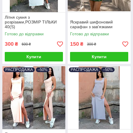
Літня сукня з
розрізами,РОЗМІР ТІЛЬКИ
Яскравий шифоновий
40(S)
сарафан з зав'язками
Готово до відправки
Готово до відправки
300
150
₴
₴
600 ₴
300 ₴
Купити
Купити
РАСПРОДАЖА
–50%
РАСПРОДАЖА
–50%