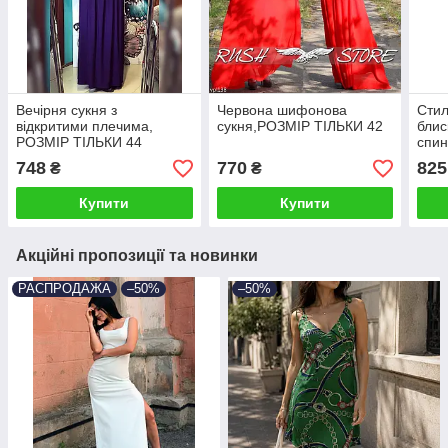
Вечірня сукня з
Червона шифонова
Стил
відкритими плечима,
сукня,РОЗМІР ТІЛЬКИ 42
блис
РОЗМІР ТІЛЬКИ 44
спин
748
770
825
₴
₴
Купити
Купити
Акційні пропозиції та новинки
РАСПРОДАЖА
–50%
–50%