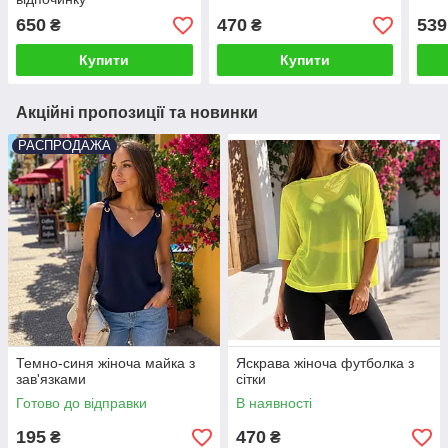
650
470
539
₴
₴
Купити
Купити
Акційні пропозиції та новинки
РАСПРОДАЖА
Темно-синя жіноча майка з
Яскрава жіноча футболка з
зав'язками
сітки
Готово до відправки
В наявності
195
470
₴
₴