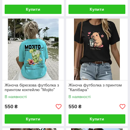
Купити
Купити
Жіноча бірюзова футболка з
Жіноча футболка з принтом
принтом коктейлю "Mojito"
"Капібара"
В наявності
В наявності
550
550
₴
₴
Купити
Купити