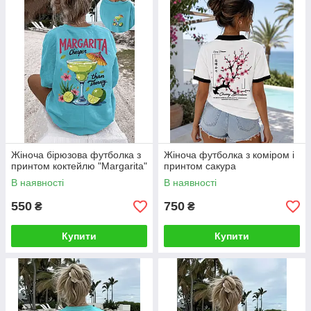
Жіноча бірюзова футболка з
Жіноча футболка з коміром і
принтом коктейлю "Margarita"
принтом сакура
В наявності
В наявності
550
750
₴
₴
Купити
Купити