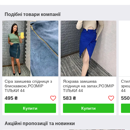
Подібні товари компанії
Сіра замшева спідниця з
Яскрава замшева
Стил
блискавкою,РОЗМІР
спідниця на запах,РОЗМІР
зрю
ТІЛЬКИ 44
ТІЛЬКИ 44
44
495
583
550
₴
₴
Купити
Купити
Акційні пропозиції та новинки