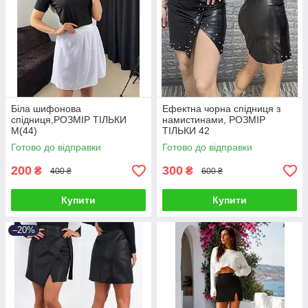
Біла шифонова
Ефектна чорна спідниця з
спідниця,РОЗМІР ТІЛЬКИ
намистинами, РОЗМІР
М(44)
ТІЛЬКИ 42
Готово до відправки
Готово до відправки
200
300
₴
₴
400 ₴
600 ₴
Купити
Купити
–20%