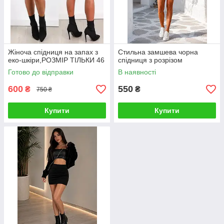
Жіноча спідниця на запах з
Стильна замшева чорна
еко-шкіри,РОЗМІР ТІЛЬКИ 46
спідниця з розрізом
Готово до відправки
В наявності
600
550
₴
₴
750 ₴
Купити
Купити