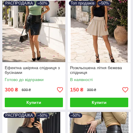
РАСПРОДАЖА
–50%
Топ продажів
–50%
Ефектна шкіряна спідниця з
Розкльошена літня бежева
бусінами
спідниця
Готово до відправки
В наявності
300
150
₴
₴
600 ₴
300 ₴
Купити
Купити
РАСПРОДАЖА
–50%
–50%