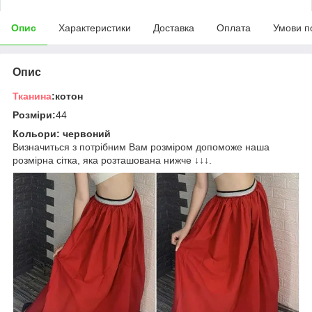
Опис
Характеристики
Доставка
Оплата
Умови п
Опис
Тканина
:котон
Розміри:
44
Кольори: червоний
Визначиться з потрібним Вам розміром допоможе наша
розмірна сітка, яка розташована нижче ↓↓↓.