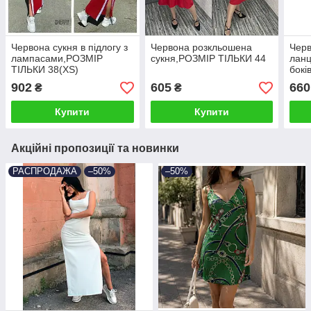
Червона сукня в підлогу з
Червона розкльошена
Черв
лампасами,РОЗМІР
сукня,РОЗМІР ТІЛЬКИ 44
ланц
ТІЛЬКИ 38(XS)
бокі
40(S
902
605
660
₴
₴
Купити
Купити
Акційні пропозиції та новинки
РАСПРОДАЖА
–50%
–50%