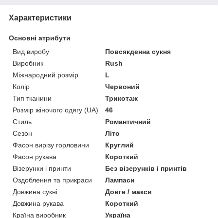
Характеристики
Основні атрибути
Вид виробу
Повсякденна сукня
Виробник
Rush
Міжнародний розмір
L
Колір
Червоний
Тип тканини
Трикотаж
Розмір жіночого одягу (UA)
46
Стиль
Романтичний
Сезон
Літо
Фасон вирізу горловини
Круглий
Фасон рукава
Короткий
Візерунки і принти
Без візерунків і принтів
Оздоблення та прикраси
Лампаси
Довжина сукні
Довге / макси
Довжина рукава
Короткий
Країна виробник
Україна