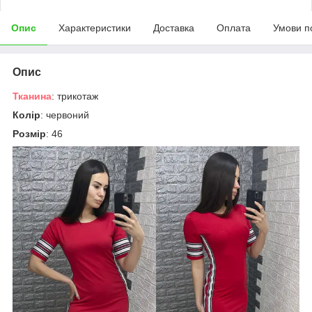
Опис
Характеристики
Доставка
Оплата
Умови п
Опис
Тканина
: трикотаж
Колір
: червоний
Розмір
: 46