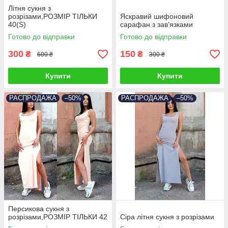
Літня сукня з
розрізами,РОЗМІР ТІЛЬКИ
Яскравий шифоновий
40(S)
сарафан з зав'язками
Готово до відправки
Готово до відправки
300
150
₴
₴
600 ₴
300 ₴
Купити
Купити
РАСПРОДАЖА
–50%
РАСПРОДАЖА
–50%
Персикова сукня з
розрізами,РОЗМІР ТІЛЬКИ 42
Сіра літня сукня з розрізами