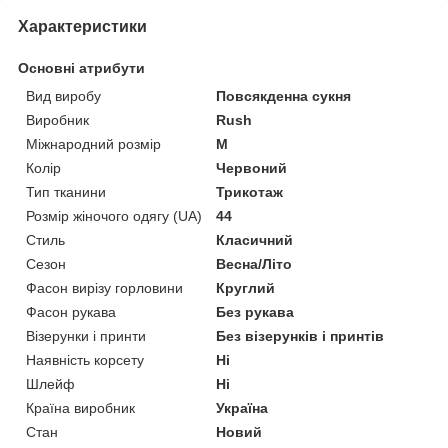
Характеристики
Основні атрибути
Вид виробу
Повсякденна сукня
Виробник
Rush
Міжнародний розмір
M
Колір
Червоний
Тип тканини
Трикотаж
Розмір жіночого одягу (UA)
44
Стиль
Класичний
Сезон
Весна/Літо
Фасон вирізу горловини
Круглий
Фасон рукава
Без рукава
Візерунки і принти
Без візерунків і принтів
Наявність корсету
Ні
Шлейф
Ні
Країна виробник
Україна
Стан
Новий