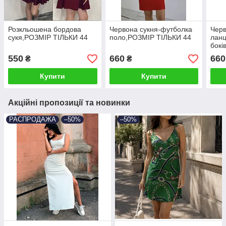
Розкльошена бордова
Червона сукня-футболка
Черв
сукя,РОЗМІР ТІЛЬКИ 44
поло,РОЗМІР ТІЛЬКИ 44
ланц
бокі
40(S
550
660
660
₴
₴
Купити
Купити
Акційні пропозиції та новинки
РАСПРОДАЖА
–50%
–50%