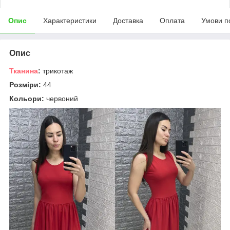
Опис
Характеристики
Доставка
Оплата
Умови п
Опис
Тканина
:
трикотаж
Розміри:
44
Кольори:
червоний