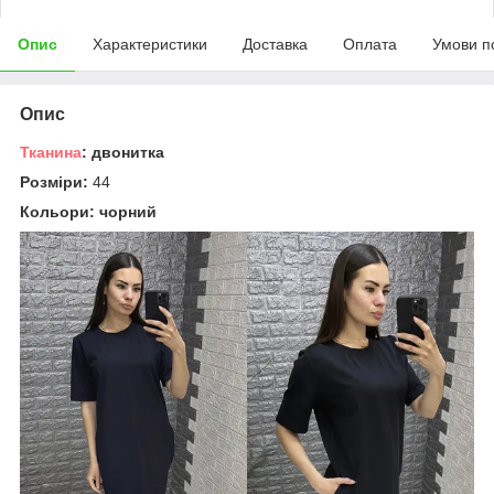
Опис
Характеристики
Доставка
Оплата
Умови п
Опис
Тканина
: двонитка
Розміри:
44
Кольори: чорний