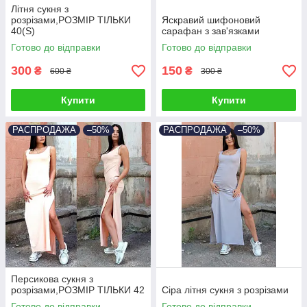
Літня сукня з
розрізами,РОЗМІР ТІЛЬКИ
Яскравий шифоновий
40(S)
сарафан з зав'язками
Готово до відправки
Готово до відправки
300
150
₴
₴
600 ₴
300 ₴
Купити
Купити
РАСПРОДАЖА
–50%
РАСПРОДАЖА
–50%
Персикова сукня з
розрізами,РОЗМІР ТІЛЬКИ 42
Сіра літня сукня з розрізами
Готово до відправки
Готово до відправки