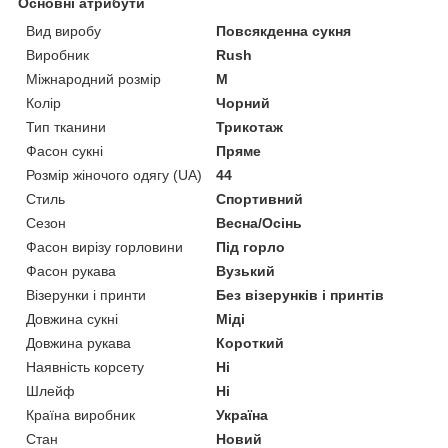
Основні атрибути
Вид виробу
Повсякденна сукня
Виробник
Rush
Міжнародний розмір
M
Колір
Чорний
Тип тканини
Трикотаж
Фасон сукні
Пряме
Розмір жіночого одягу (UA)
44
Стиль
Спортивний
Сезон
Весна/Осінь
Фасон вирізу горловини
Під горло
Фасон рукава
Вузький
Візерунки і принти
Без візерунків і принтів
Довжина сукні
Міді
Довжина рукава
Короткий
Наявність корсету
Ні
Шлейф
Ні
Країна виробник
Україна
Стан
Новий