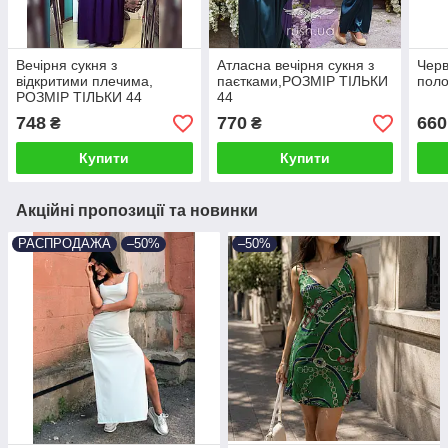
Вечірня сукня з
Атласна вечірня сукня з
Черв
відкритими плечима,
паєтками,РОЗМІР ТІЛЬКИ
пол
РОЗМІР ТІЛЬКИ 44
44
748
770
660
₴
₴
Купити
Купити
Акційні пропозиції та новинки
РАСПРОДАЖА
–50%
–50%