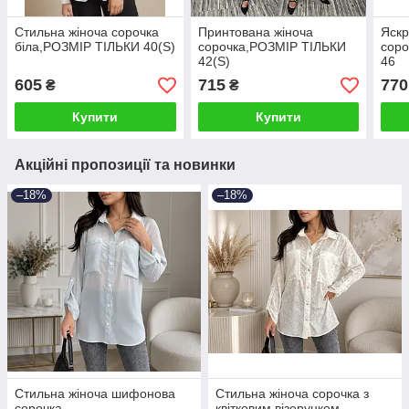
Стильна жіноча сорочка
Принтована жіноча
Яскр
біла,РОЗМІР ТІЛЬКИ 40(S)
сорочка,РОЗМІР ТІЛЬКИ
сор
42(S)
46
605
715
770
₴
₴
Купити
Купити
Акційні пропозиції та новинки
–18%
–18%
Стильна жіноча шифонова
Стильна жіноча сорочка з
сорочка
квітковим візерунком