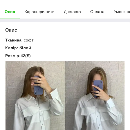
Опис
Характеристики
Доставка
Оплата
Умови п
Опис
Тканина
: софт
Колір: білий
Розмір:42(S)