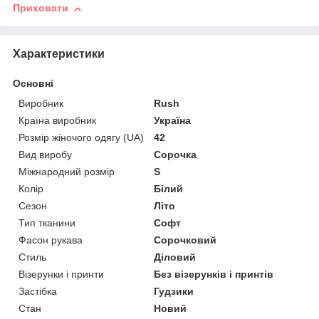
Приховати
Характеристики
Основні
Виробник
Rush
Країна виробник
Україна
Розмір жіночого одягу (UA)
42
Вид виробу
Сорочка
Міжнародний розмір
S
Колір
Білий
Сезон
Літо
Тип тканини
Софт
Фасон рукава
Сорочковий
Стиль
Діловий
Візерунки і принти
Без візерунків і принтів
Застібка
Гудзики
Стан
Новий