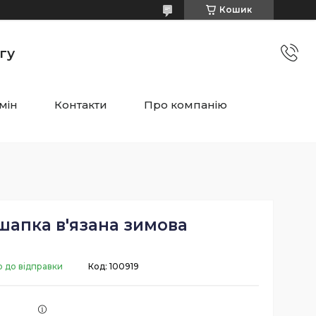
Кошик
гу
мін
Контакти
Про компанію
шапка в'язана зимова
о до відправки
Код:
100919