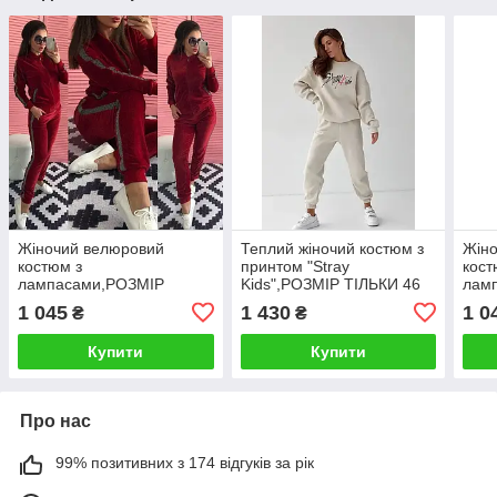
Жіночий велюровий
Теплий жіночий костюм з
Жін
костюм з
принтом "Stray
кост
лампасами,РОЗМІР
Kids",РОЗМІР ТІЛЬКИ 46
лам
ТІЛЬКИ 46
ТІЛЬ
1 045
1 430
1 0
₴
₴
Купити
Купити
Про нас
99% позитивних з 174 відгуків за рік