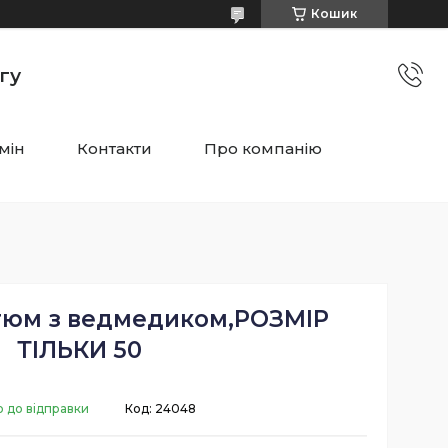
Кошик
гу
мін
Контакти
Про компанію
тюм з ведмедиком,РОЗМІР
ТІЛЬКИ 50
о до відправки
Код:
24048