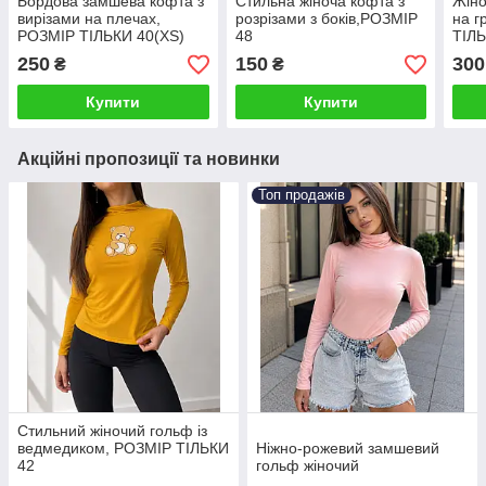
Бордова замшева кофта з
Стильна жіноча кофта з
Жіно
вирізами на плечах,
розрізами з боків,РОЗМІР
на г
РОЗМІР ТІЛЬКИ 40(XS)
48
ТІЛЬ
250
150
300
₴
₴
Купити
Купити
Акційні пропозиції та новинки
Топ продажів
Стильний жіночий гольф із
ведмедиком, РОЗМІР ТІЛЬКИ
Ніжно-рожевий замшевий
42
гольф жіночий