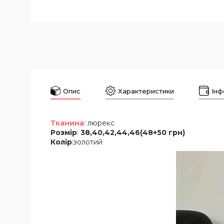
Опис
Характеристики
Інф
Тканина
: люрекс
Розмір
:
38,40,42,44,46(48+50 грн)
Колір
:золотий