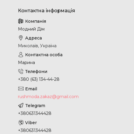
Модний Дім
Миколаїв, Україна
Марина
+380 (63) 134-44-28
rushmoda.zakaz@gmail.com
+380631344428
+380631344428