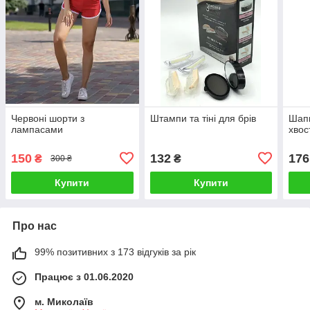
Червоні шорти з
Штампи та тіні для брів
Шапк
лампасами
хвос
150
132
176
₴
₴
300 ₴
Купити
Купити
Про нас
99% позитивних з 173 відгуків за рік
Працює з 01.06.2020
м. Миколаїв