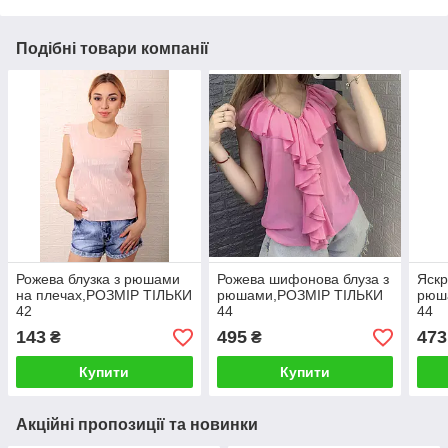
Подібні товари компанії
Рожева блузка з рюшами
Рожева шифонова блуза з
Яскр
на плечах,РОЗМІР ТІЛЬКИ
рюшами,РОЗМІР ТІЛЬКИ
рюш
42
44
44
143
495
473
₴
₴
Купити
Купити
Акційні пропозиції та новинки