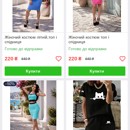
Жіночий костюм літній,топ і
Жіночий костюм топ і
спідниця
спідниця
Готово до відправки
Готово до відправки
220
220
₴
₴
440 ₴
440 ₴
Купити
Купити
–50%