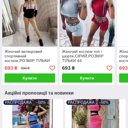
Жіночий велюровий
Жіночий костюм топ і
Жін
спортивний
шорти,СІРИЙ,РОЗМІР
спор
костюм,РОЗМІР ТІЛЬКИ
ТІЛЬКИ 44
кос
44
44
693
693
693
₴
₴
990 ₴
Купити
Купити
Акційні пропозиції та новинки
РАСПРОДАЖА
–50%
РАСПРОДАЖА
–50%