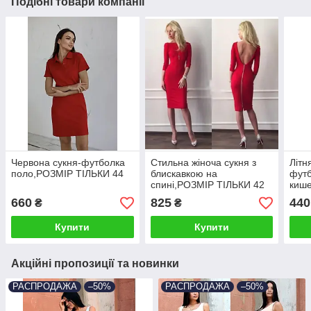
Подібні товари компанії
Червона сукня-футболка
Стильна жіноча сукня з
Літн
поло,РОЗМІР ТІЛЬКИ 44
блискавкою на
футб
спині,РОЗМІР ТІЛЬКИ 42
киш
ТІЛЬ
660
825
440
₴
₴
Купити
Купити
Акційні пропозиції та новинки
РАСПРОДАЖА
–50%
РАСПРОДАЖА
–50%