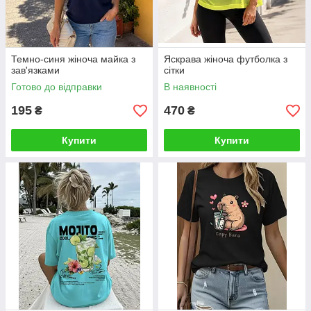
Темно-синя жіноча майка з
Яскрава жіноча футболка з
зав'язками
сітки
Готово до відправки
В наявності
195
470
₴
₴
Купити
Купити