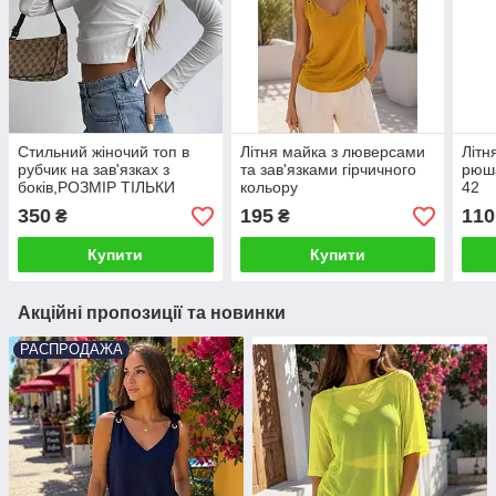
Стильний жіночий топ в
Літня майка з люверсами
Літн
рубчик на зав'язках з
та зав'язками гірчичного
рюш
боків,РОЗМІР ТІЛЬКИ
кольору
42
40(S)
350
195
110
₴
₴
Купити
Купити
Акційні пропозиції та новинки
РАСПРОДАЖА